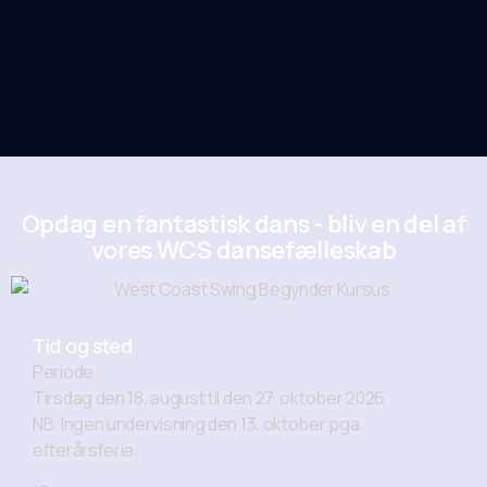
Opdag en fantastisk dans - bliv en del af
vores WCS dansefælleskab
Tid og sted
Periode:
Tirsdag den 18. august til den 27. oktober 2026
NB. Ingen undervisning den 13. oktober pga.
efterårsferie.