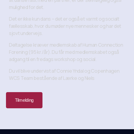
mulighed for det.
Det er ikke kun dans – det er også et varmt og socialt
fællesskab, hvor du møder nye mennesker og har det
sjovt undervejs.
Deltagelse kræver medlemskab af
Human Connection
Forening
(95 kr./år). Du får med medlemskabet også
adgang til en fredags workshop og social.
Du vil blive undervist af Connie Yndal og Copenhagen
WCS Team bestående af Lærke og Niels
Tilmelding