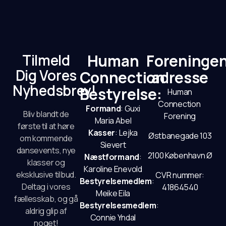
Tilmeld
Human
Foreninge
Dig Vores
Connection
adresse
Nyhedsbrev!
Bestyrelse:
Human
Connection
Formand
: Guxi
Bliv blandt de
Forening
Maria Abel
første til at høre
Kasser
: Lejka
Østbanegade 103
om kommende
Sievert
dansevents, nye
2100 København Ø
Næstformand
:
klasser og
Karoline Enevold
eksklusive tilbud.
CVR nummer:
Bestyrelsemedlem
:
Deltag i vores
41864540
Meike Eila
fællesskab, og gå
Bestyrelsesmedlem
:
aldrig glip af
Connie Yndal
noget!