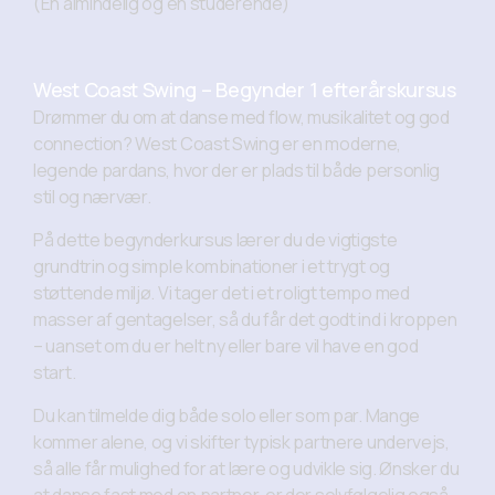
(En almindelig og en studerende)
West Coast Swing – Begynder 1 efterårskursus
Drømmer du om at danse med flow, musikalitet og god
connection? West Coast Swing er en moderne,
legende pardans, hvor der er plads til både personlig
stil og nærvær.
På dette begynderkursus lærer du de vigtigste
grundtrin og simple kombinationer i et trygt og
støttende miljø. Vi tager det i et roligt tempo med
masser af gentagelser, så du får det godt ind i kroppen
– uanset om du er helt ny eller bare vil have en god
start.
Du kan tilmelde dig både solo eller som par. Mange
kommer alene, og vi skifter typisk partnere undervejs,
så alle får mulighed for at lære og udvikle sig. Ønsker du
at danse fast med en partner, er der selvfølgelig også